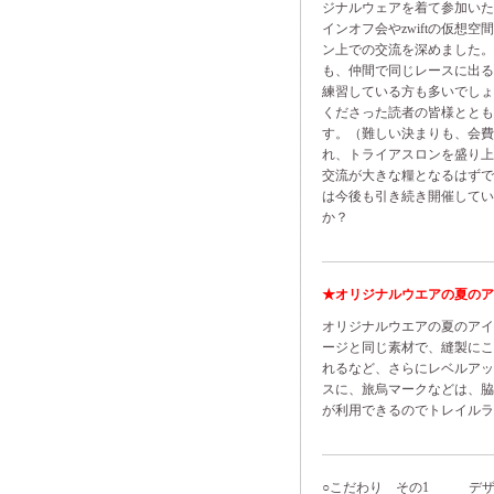
ジナルウェアを着て参加い
インオフ会やzwiftの仮
ン上での交流を深めました
も、仲間で同じレースに出
練習している方も多いでしょ
くださった読者の皆様とと
す。（難しい決まりも、会費
れ、トライアスロンを盛り
交流が大きな糧となるはず
は今後も引き続き開催していき
か？
★オリジナルウエアの夏のア
オリジナルウエアの夏のア
ージと同じ素材で、縫製に
れるなど、さらにレベルア
スに、旅烏マークなどは、
が利用できるのでトレイルラ
○こだわり その1 デザ