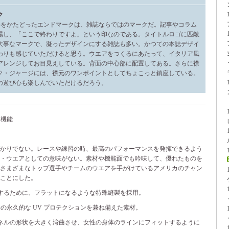
ク
字をかたどったエンドマークは、雑誌ならではのマークだ。記事やコラム
場し、「ここで終わりですよ」という印なのである。タイトルロゴに匹敵
大事なマークで、凝ったデザインにする雑誌も多い。かつての本誌デザイ
わりも感じていただけると思う。ウエアをつくるにあたって、イタリア風
アレンジしてお目見えしている。背面の中心部に配置してある。さらに襟
ク・ジャージには、襟元のワンポイントとしてちょこっと鎮座している。
の遊び心も楽しんでいただけるだろう。
＆機能
ばかりでない。レースや練習の時、最高のパフォーマンスを発揮できるよう
ム・ウエアとしての意味がない。素材や機能面でも吟味して、優れたものを
のさまざまなトップ選手やチームのウエアを手がけているアメリカのチャン
ことにした。
するために、フラットになるような特殊縫製を採用。
0+の永久的な UV プロテクションを兼ね備えた素材。
ネルの形状を大きく湾曲させ、女性の身体のラインにフィットするように