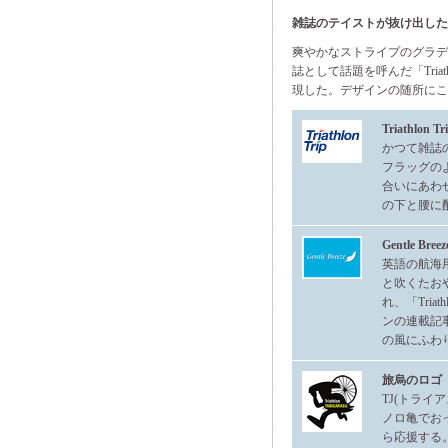
雑誌のテイストが抜け出した
爽やかなストライプのグラ
誌として話題を呼んだ「Tria
現した。デザインの随所にこ
Triathlon T
かつて雑誌
フラッグの
合いにあわ
の下と腰に
Gentle Bre
英語の航海用
と吹くたお
れ、「Tria
ンの連載記事｢G
の風にふわ
旅烏のロゴ
TJ(トラ
ノロ亀でお
ら応援する