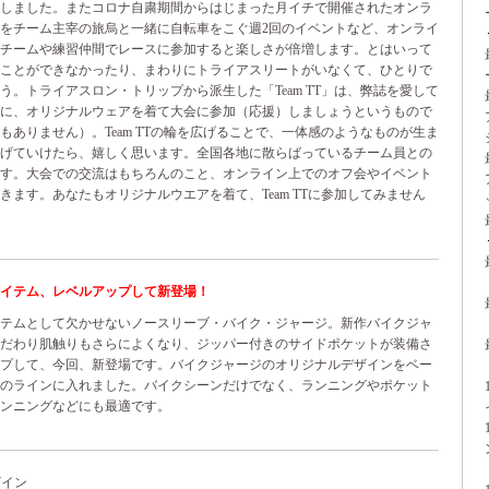
たしました。またコロナ自粛期間からはじまった月イチで開催されたオンラ
想空間をチーム主宰の旅烏と一緒に自転車をこぐ週2回のイベントなど、オンライ
。チームや練習仲間でレースに参加すると楽しさが倍増します。とはいって
ることができなかったり、まわりにトライアスリートがいなくて、ひとりで
う。トライアスロン・トリップから派生した「Team TT」は、弊誌を愛して
もに、オリジナルウェアを着て大会に参加（応援）しましょうというもので
もありません）。Team TTの輪を広げることで、一体感のようなものが生ま
上げていけたら、嬉しく思います。全国各地に散らばっているチーム員との
です。大会での交流はもちろんのこと、オンライン上でのオフ会やイベント
ます。あなたもオリジナルウエアを着て、Team TTに参加してみません
イテム、レベルアップして新登場！
イテムとして欠かせないノースリーブ・バイク・ジャージ。新作バイクジャ
こだわり肌触りもさらによくなり、ジッパー付きのサイドポケットが装備さ
ップして、今回、新登場です。バイクジャージのオリジナルデザインをベー
脇のラインに入れました。バイクシーンだけでなく、ランニングやポケット
ンニングなどにも最適です。
イン