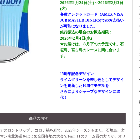
2026年1月24日(土)～2026年2月3日
(火)
各種クレジットカード（AMEX VISA
JCB MASTER DINERS)でのお支払い
が可能になりました。
銀行振込の場合のお振込期限：
2026年2月4日(水)
★お届けは、３月下旬の予定です。石
垣島、宮古島のレースに間に合いま
す。
15周年記念デザイン
ライムグリーンを差し色としてデザイ
ンを刷新した10周年モデルを
さらによりシャープなデザインに進
化！
商品の内容
イアスロントリップ 。コロナ禍を経て、2025年シーズンもまた、石垣島、宮
マン南北海道をはじめ全国各地の大会でTeam TTのチーム員の方々が、オリ