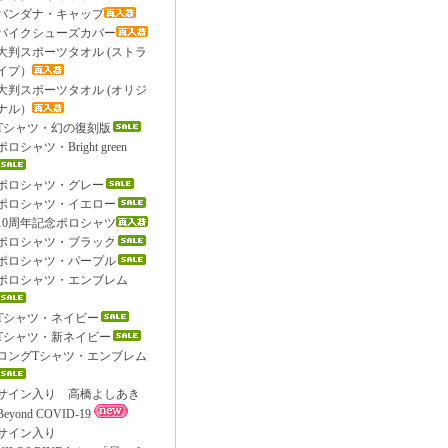
バンダナ・キャップ
バイクシューズカバー
大判スポーツタオル (ストラ
イプ）
大判スポーツタオル (オリジ
ナル）
Tシャツ・幻の復刻版
ポロシャツ・Bright green
ポロシャツ・グレー
ポロシャツ・イエロー
10周年記念ポロシャツ
ポロシャツ・ブラック
ポロシャツ・パープル
ポロシャツ・エンブレム
Tシャツ・ネイビー
Tシャツ・新ネイビー
ロングTシャツ・エンブレム
サイン入り 高橋よしあき
Beyond COVID-19
サイン入り