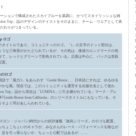
！
デーションで構成されたスカイブルーを基調に、かつてスタイリッシュな雑
thlon Trip」誌のデザインのテイストをそのままに、チーム・ウエアとして表
だわりがつまっている。
rip ロゴ
のタイトルであり、コミュニティのロゴ。「i」の文字のドット部分は、
ような三角形がかたどられているが、その色は、後述のエンドマークの色
せて、レッドとグリーンで彩色されている。正面は中心に、バックは首筋
配置。
ezeのロゴ
語で「風力3」をあらわす「Gentle Breeze」。日本語にすれば、ゆるゆる
やかな風。現在では、このコミュニティも運営する出版社名として使わ
thlon Trip」誌から現在は「LUMINA」に引き継がれている」マーク・アレ
entle Breeze from California」のシリーズタイトルにもなっている。そ
りそよぐ羽があしらわれている。
イアスロン・ジャパン)時代からの好評連載「旅烏シリーズ」のロゴも配置。
っちょこちょいのキャラが、みなさんのレース・パフォーマンスを陰なが
。足を引っ張らないか、ちょっと心配ではあるが……。