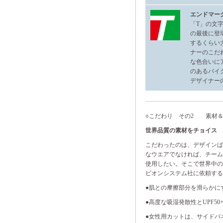
エンドマー
「T」の文
の最後に登
するくらい
ナーのこだ
な色合いに
のあるバイ
デザイナー
○こだわり その2 素材
世界品質の素材をチョイス
こだわったのは、デザイン
なウエアでなければ、チー
使用したい。そこで世界中
ピオンシステム社に依頼する
●肌との摩擦部分を滑らかに
●高度な吸湿発散性とUPF5
●女性用カットは、サイドパ